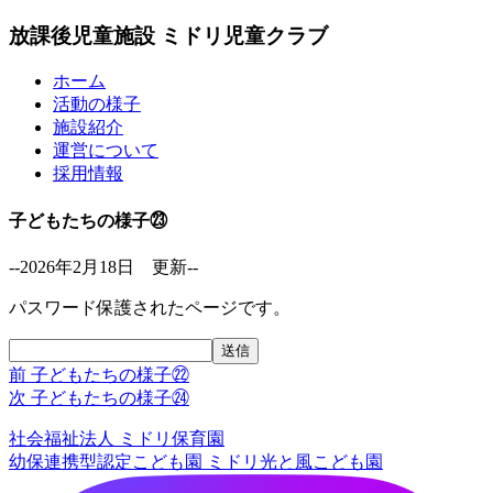
放課後児童施設 ミドリ児童クラブ
ホーム
活動の様子
施設紹介
運営について
採用情報
子どもたちの様子㉓
--2026年2月18日 更新--
パスワード保護されたページです。
前
前
子どもたちの様子㉒
投
の
次
次
子どもたちの様子㉔
稿
投
の
社会福祉法人
ミドリ保育園
稿:
投
ナ
幼保連携型認定こども園
ミドリ光と風こども園
稿:
ビ