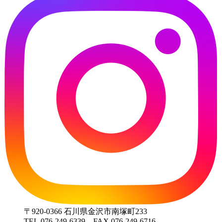
ゲ
ー
シ
ョ
ン
〒920-0366 石川県金沢市南塚町233
TEL.076-249-6339 FAX.076-249-6716