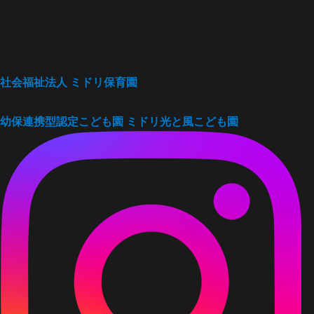
ー
の
シ
投
稿:
ョ
社会福祉法人
ミドリ保育園
ン
幼保連携型認定こども園
ミドリ光と風こども園