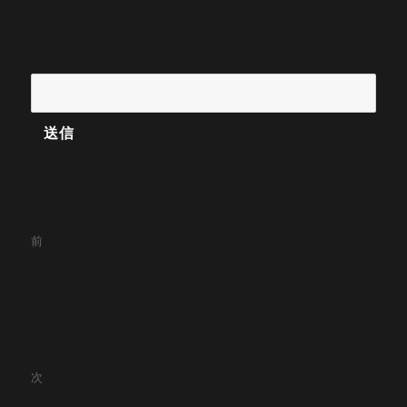
パスワード保護されたページです。
投
前
稿
7/28 ✎環境教室✎(AM)＆🍰誕生会
前
🍰(PM)
の
ナ
投
ビ
稿:
ゲ
次
～夏休み工作週間～
次