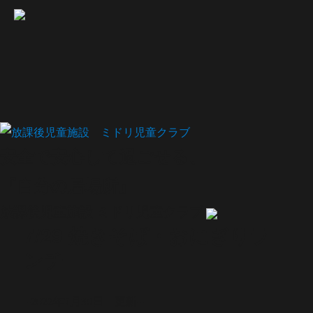
安全で安心して過ごせる、
『自分の居場所』
放課後児童施設 ミドリ児童クラブ
7/29 焼きそば・おにぎりラ
ンチ
--2022年7月30日 更新--