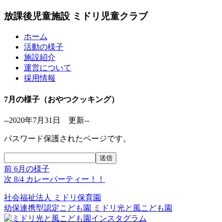
放課後児童施設 ミドリ児童クラブ
ホーム
活動の様子
施設紹介
運営について
採用情報
7月の様子（おやつクッキング）
--2020年7月31日 更新--
パスワード保護されたページです。
前
前
6月の様子
投
の
次
次
8/4 カレーパーティー！！
稿
投
の
社会福祉法人
ミドリ保育園
稿:
投
ナ
幼保連携型認定こども園
ミドリ光と風こども園
稿:
ビ