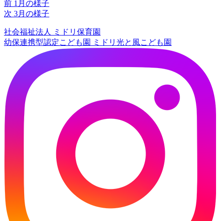
前
前
1月の様子
投
の
次
次
3月の様子
稿
投
の
社会福祉法人
ミドリ保育園
稿:
投
ナ
幼保連携型認定こども園
ミドリ光と風こども園
稿:
ビ
ゲ
ー
シ
ョ
ン