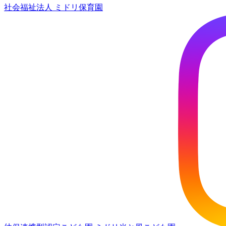
社会福祉法人
ミドリ保育園
稿:
投
ナ
稿:
ビ
ゲ
ー
シ
ョ
ン