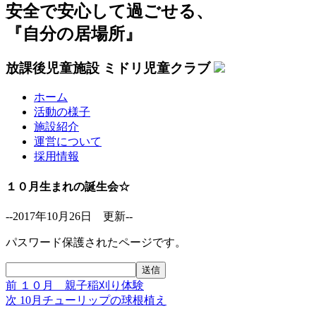
安全で安心して過ごせる、
『自分の居場所』
放課後児童施設 ミドリ児童クラブ
ホーム
活動の様子
施設紹介
運営について
採用情報
１０月生まれの誕生会☆
--2017年10月26日 更新--
パスワード保護されたページです。
前
前
１０月 親子稲刈り体験
投
の
次
次
10月チューリップの球根植え
稿
投
の