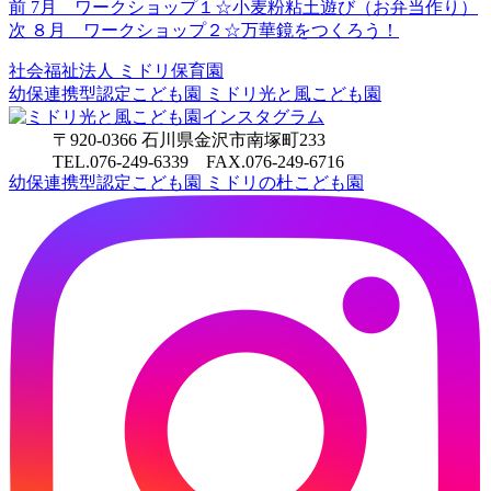
前
前
7月 ワークショップ１☆小麦粉粘土遊び（お弁当作り）
投
の
次
次
８月 ワークショップ２☆万華鏡をつくろう！
稿
投
の
社会福祉法人
ミドリ保育園
稿:
投
ナ
幼保連携型認定こども園
ミドリ光と風こども園
稿:
ビ
〒920-0366 石川県金沢市南塚町233
ゲ
TEL.076-249-6339 FAX.076-249-6716
幼保連携型認定こども園
ミドリの杜こども園
ー
シ
ョ
ン