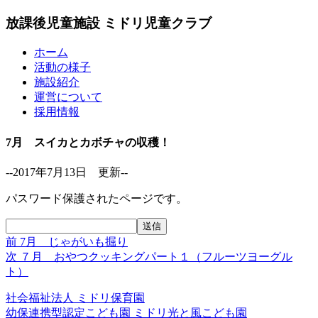
放課後児童施設 ミドリ児童クラブ
ホーム
活動の様子
施設紹介
運営について
採用情報
7月 スイカとカボチャの収穫！
--2017年7月13日 更新--
パスワード保護されたページです。
前
前
7月 じゃがいも掘り
投
の
次
次
７月 おやつクッキングパート１（フルーツヨーグル
稿
投
の
ト）
稿:
投
ナ
社会福祉法人
ミドリ保育園
稿:
ビ
幼保連携型認定こども園
ミドリ光と風こども園