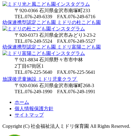
ゲ
〒920-0366 石川県金沢市南塚町233
ー
TEL.076-249-6339 FAX.076-249-6716
幼保連携型認定こども園
ミドリの杜こども園
シ
〒920-0373 石川県金沢市みどり3-23-2
ョ
TEL.076-249-5524 FAX.076-249-5527
ン
幼保連携型認定こども園
ミドリ富陽こども園
〒921-8834 石川県野々市市中林
2丁目67街区1
TEL.076-225-5640 FAX.076-225-5641
放課後児童施設 ミドリ児童クラブ
〒920-0366 石川県金沢市南塚町268-3
TEL.076-249-1990 FAX.076-249-1991
ホーム
個人情報保護方針
サイトマップ
Copyright (C) 社会福祉法人ミドリ保育園 All Rights Reserved.